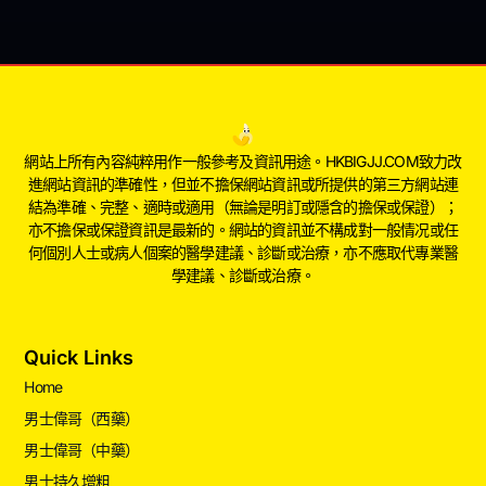
網站上所有內容純粹用作一般參考及資訊用途。HKBIGJJ.COM致力改
進網站資訊的準確性，但並不擔保網站資訊或所提供的第三方網站連
結為準確、完整、適時或適用（無論是明訂或隱含的擔保或保證）；
亦不擔保或保證資訊是最新的。網站的資訊並不構成對一般情况或任
何個別人士或病人個案的醫學建議、診斷或治療，亦不應取代專業醫
學建議、診斷或治療。
Quick Links
Home
男士偉哥（西藥）
男士偉哥（中藥）
男士持久增粗