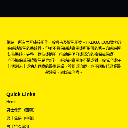
網站上所有內容純粹用作一般參考及資訊用途。HKBIGJJ.COM致力改
進網站資訊的準確性，但並不擔保網站資訊或所提供的第三方網站連
結為準確、完整、適時或適用（無論是明訂或隱含的擔保或保證）；
亦不擔保或保證資訊是最新的。網站的資訊並不構成對一般情况或任
何個別人士或病人個案的醫學建議、診斷或治療，亦不應取代專業醫
學建議、診斷或治療。
Quick Links
Home
男士偉哥（西藥）
男士偉哥（中藥）
男士持久增粗