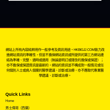
網站上所有內容純粹用作一般參考及資訊用途。HKBIGJJ.COM致力改
進網站資訊的準確性，但並不擔保網站資訊或所提供的第三方網站連
結為準確、完整、適時或適用（無論是明訂或隱含的擔保或保證）；
亦不擔保或保證資訊是最新的。網站的資訊並不構成對一般情况或任
何個別人士或病人個案的醫學建議、診斷或治療，亦不應取代專業醫
學建議、診斷或治療。
Quick Links
Home
男士偉哥（西藥）