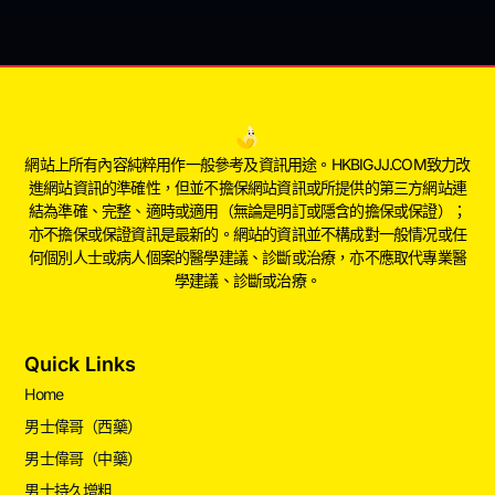
網站上所有內容純粹用作一般參考及資訊用途。HKBIGJJ.COM致力改
進網站資訊的準確性，但並不擔保網站資訊或所提供的第三方網站連
結為準確、完整、適時或適用（無論是明訂或隱含的擔保或保證）；
亦不擔保或保證資訊是最新的。網站的資訊並不構成對一般情况或任
何個別人士或病人個案的醫學建議、診斷或治療，亦不應取代專業醫
學建議、診斷或治療。
Quick Links
Home
男士偉哥（西藥）
男士偉哥（中藥）
男士持久增粗