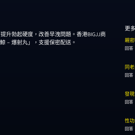
更
升勃起硬度，改善早洩問題。香港BIGJJ商
親密
m 有售「巨鯨 – 爆射丸」，支援保密配送。
回答
同老
回答
發現
回答
性功
回答