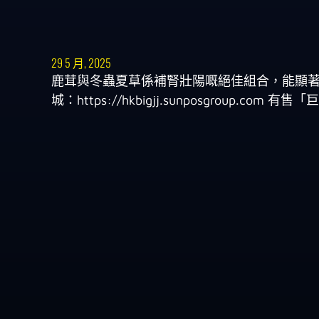
29 5 月, 2025
鹿茸與冬蟲夏草係補腎壯陽嘅絕佳組合，能顯著提
城：https://hkbigjj.sunposgroup.co