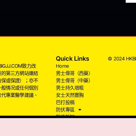
Quick Links
© 2024 HKBIG
JJ.COM致力改
Home
供的第三方網站連結
男士偉哥（西藥）
擔保或保證）；亦不
男士偉哥（中藥）
一般情况或任何個別
男士持久增粗
取代專業醫學建議、
女士天然豐胸
巴打投稿
防伏專區
醫療新知
意見。
服用、購買或使用任何藥物前應先諮詢醫生意見。此網頁旨在介紹醫療資