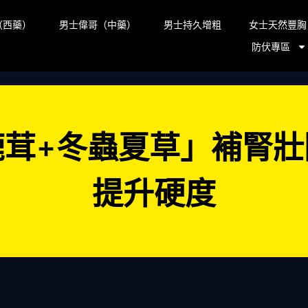
（西藥）
男士偉哥（中藥）
男士持久增粗
女士天然豐胸
防伏專區
鹿茸+冬蟲夏草」補腎壯
提升硬度