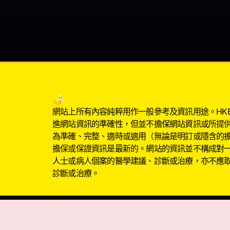
網站上所有內容純粹用作一般參考及資訊用途。HKBIG
進網站資訊的準確性，但並不擔保網站資訊或所提
為準確、完整、適時或適用（無論是明訂或隱含的
擔保或保證資訊是最新的。網站的資訊並不構成對
人士或病人個案的醫學建議、診斷或治療，亦不應
診斷或治療。
以上發問內容為發表者的個人言論，不代表本網站立場
以上網站回覆內容資料只供參考，不可視作醫療建議，