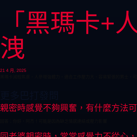
「黑瑪卡+
洩
21 4 月, 2025
黑瑪卡減輕焦慮，人參增強體力，適合工作壓力大、容易緊張的男士，可以在香港BIGJJ商
更多巴打發問
親密時感覺不夠興奮，有什麼方法可
回答：你好，阿杰！可能是因為缺乏情感連結或壓力影響
同老婆親密時，常常感覺力不從心，