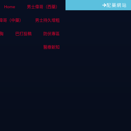
配藥網站
Home
男士偉哥（西藥）
偉哥（中藥）
男士持久增粗
胸
巴打投稿
防伏專區
醫療新知