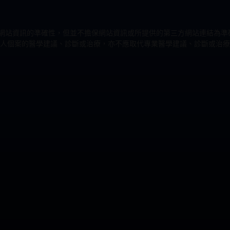
力改進網站資訊的準確性，但並不擔保網站資訊或所提供的第三方網站連結
人個案的醫學建議、診斷或治療，亦不應取代專業醫學建議、診斷或治療