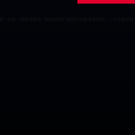
為準確、完整、適時或適用（無論是明訂或隱含的擔保或保證）；亦不擔保或
。