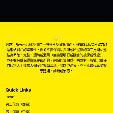
網站上所有內容純粹用作一般參考及資訊用途。HKBIGJJ.COM致力改
進網站資訊的準確性，但並不擔保網站資訊或所提供的第三方網站連
結為準確、完整、適時或適用（無論是明訂或隱含的擔保或保證）；
亦不擔保或保證資訊是最新的。網站的資訊並不構成對一般情况或任
何個別人士或病人個案的醫學建議、診斷或治療，亦不應取代專業醫
學建議、診斷或治療。
Quick Links
Home
男士偉哥（西藥）
男士偉哥（中藥）