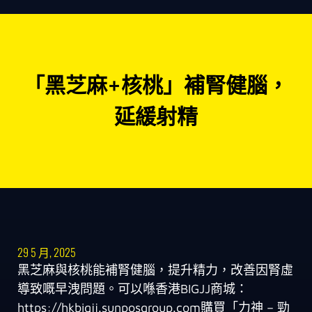
「黑芝麻+核桃」補腎健腦，
延緩射精
29 5 月, 2025
黑芝麻與核桃能補腎健腦，提升精力，改善因腎虛
導致嘅早洩問題。可以喺香港BIGJJ商城：
https://hkbigjj.sunposgroup.com購買「力神 – 勁