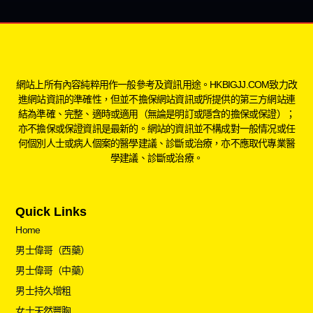
網站上所有內容純粹用作一般參考及資訊用途。HKBIGJJ.COM致力改
進網站資訊的準確性，但並不擔保網站資訊或所提供的第三方網站連
結為準確、完整、適時或適用（無論是明訂或隱含的擔保或保證）；
亦不擔保或保證資訊是最新的。網站的資訊並不構成對一般情况或任
何個別人士或病人個案的醫學建議、診斷或治療，亦不應取代專業醫
學建議、診斷或治療。
Quick Links
Home
男士偉哥（西藥）
男士偉哥（中藥）
男士持久增粗
女士天然豐胸