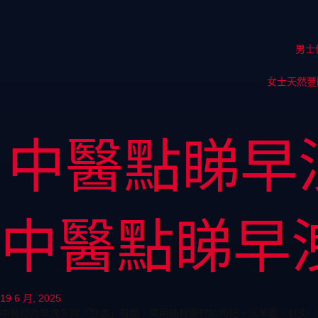
男士
女士天然豐
中醫點睇早
中醫點睇早
19 6 月, 2025
中醫認為早洩多與「腎虛」有關，常用補腎藥材如枸杞、淫羊藿。針灸（