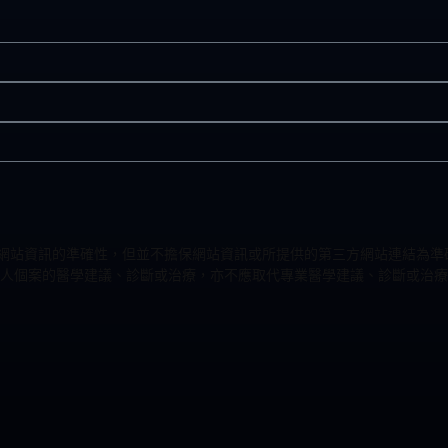
力改進網站資訊的準確性，但並不擔保網站資訊或所提供的第三方網站連結
人個案的醫學建議、診斷或治療，亦不應取代專業醫學建議、診斷或治療