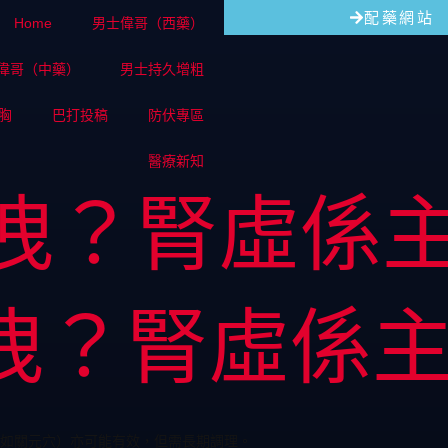
配藥網站
Home
男士偉哥（西藥）
偉哥（中藥）
男士持久增粗
胸
巴打投稿
防伏專區
醫療新知
洩？腎虛係
洩？腎虛係
如關元穴）亦可能有效，但需長期調理。