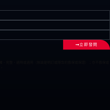
立即發問
為準確、完整、適時或適用（無論是明訂或隱含的擔保或保證）；亦不擔保或
。