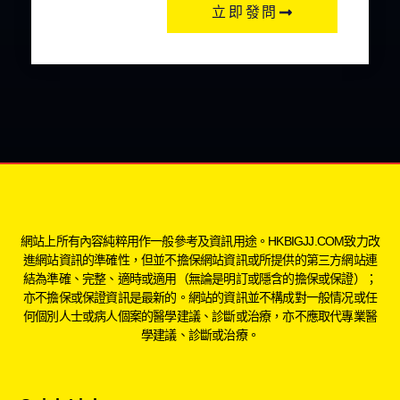
立即發問
網站上所有內容純粹用作一般參考及資訊用途。HKBIGJJ.COM致力改
進網站資訊的準確性，但並不擔保網站資訊或所提供的第三方網站連
結為準確、完整、適時或適用（無論是明訂或隱含的擔保或保證）；
亦不擔保或保證資訊是最新的。網站的資訊並不構成對一般情况或任
何個別人士或病人個案的醫學建議、診斷或治療，亦不應取代專業醫
學建議、診斷或治療。