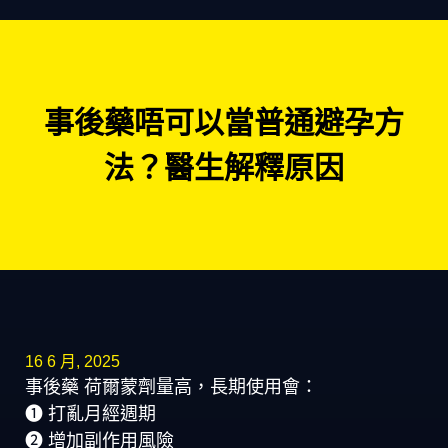
事後藥唔可以當普通避孕方
法？醫生解釋原因
16 6 月, 2025
事後藥 荷爾蒙劑量高，長期使用會：
➊ 打亂月經週期
➋ 增加副作用風險