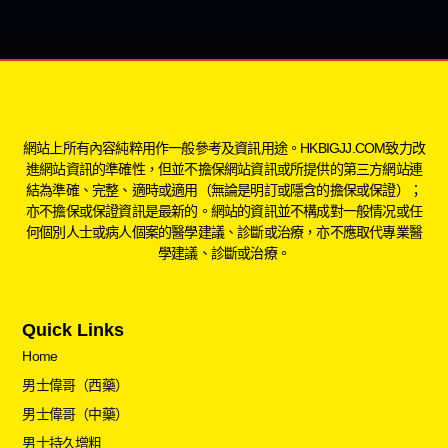
網站上所有內容純粹用作一般參考及資訊用途。HKBIGJJ.COM致力改
進網站資訊的準確性，但並不擔保網站資訊或所提供的第三方網站連
結為準確、完整、適時或適用（無論是明訂或隱含的擔保或保證）；
亦不擔保或保證資訊是最新的。網站的資訊並不構成對一般情况或任
何個別人士或病人個案的醫學建議、診斷或治療，亦不應取代專業醫
學建議、診斷或治療。
Quick Links
Home
男士偉哥（西藥）
男士偉哥（中藥）
男士持久增粗