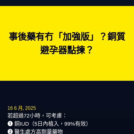
事後藥有冇「加強版」？銅質
避孕器點揀？
16 6 月, 2025
若超過72小時，可考慮：
➊ 銅IUD（5日內植入，99%有效）
➋ 醫生處方高劑量藥物