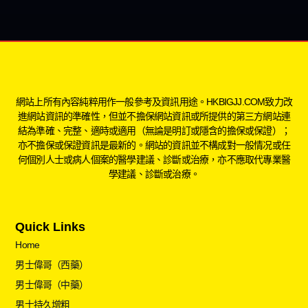
網站上所有內容純粹用作一般參考及資訊用途。HKBIGJJ.COM致力改
進網站資訊的準確性，但並不擔保網站資訊或所提供的第三方網站連
結為準確、完整、適時或適用（無論是明訂或隱含的擔保或保證）；
亦不擔保或保證資訊是最新的。網站的資訊並不構成對一般情况或任
何個別人士或病人個案的醫學建議、診斷或治療，亦不應取代專業醫
學建議、診斷或治療。
Quick Links
Home
男士偉哥（西藥）
男士偉哥（中藥）
男士持久增粗