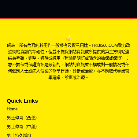
網站上所有內容純粹用作一般參考及資訊用途。HKBIGJJ.COM致力改
進網站資訊的準確性，但並不擔保網站資訊或所提供的第三方網站連
結為準確、完整、適時或適用（無論是明訂或隱含的擔保或保證）；
亦不擔保或保證資訊是最新的。網站的資訊並不構成對一般情况或任
何個別人士或病人個案的醫學建議、診斷或治療，亦不應取代專業醫
學建議、診斷或治療。
Quick Links
Home
男士偉哥（西藥）
男士偉哥（中藥）
男士持久增粗