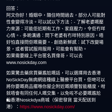
回答：
阿文你好！婚姻中，隨住時間過去，部分人可能對
性會變得冷淡。可以試以下方法：- 了解老婆嘅壓
力來源：可能佢近期有工作、家庭壓力，令佢冇咩
心情。- 多啲溝通：問下老婆有冇咩特別原因，唔
好怕直接問佢嘅需要。- 創造新鮮感：試下改變場
景，或者嘗試服用服用，可能會有幫助。
如果需要線上平台匿名買偉哥，可以去
www.nosickday.com
如果驚去藥房買藥尷尬嘅話，可以選擇用去香港
NoSickDay無病網這種線上醫療平台買，佢哋可以
將你要嘅商品擺喺你屋企附近嘅順豐智能櫃度，咁
就唔會有同任何人嘅交集，以免咗不必要嘅尷尬
🛍️香港Nosickdya商城（保密發貨 當天配送到
港）：
https://www.nosickday.com/