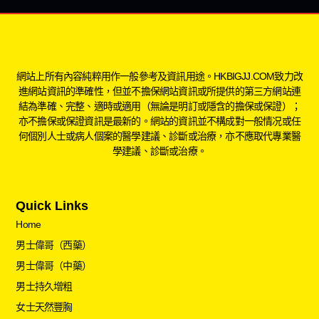
網站上所有內容純粹用作一般參考及資訊用途。HKBIGJJ.COM致力改
進網站資訊的準確性，但並不擔保網站資訊或所提供的第三方網站連
結為準確、完整、適時或適用（無論是明訂或隱含的擔保或保證）；
亦不擔保或保證資訊是最新的。網站的資訊並不構成對一般情况或任
何個別人士或病人個案的醫學建議、診斷或治療，亦不應取代專業醫
學建議、診斷或治療。
Quick Links
Home
男士偉哥（西藥）
男士偉哥（中藥）
男士持久增粗
女士天然豐胸