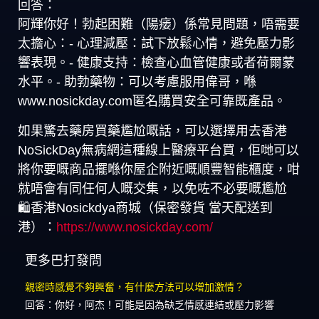
回答：
阿輝你好！勃起困難（陽痿）係常見問題，唔需要
太擔心：- 心理減壓：試下放鬆心情，避免壓力影
響表現。- 健康支持：檢查心血管健康或者荷爾蒙
水平。- 助勃藥物：可以考慮服用偉哥，喺
www.nosickday.com匿名購買安全可靠既產品。
如果驚去藥房買藥尷尬嘅話，可以選擇用去香港
NoSickDay無病網這種線上醫療平台買，佢哋可以
將你要嘅商品擺喺你屋企附近嘅順豐智能櫃度，咁
就唔會有同任何人嘅交集，以免咗不必要嘅尷尬
🛍️香港Nosickdya商城（保密發貨 當天配送到
港）：
https://www.nosickday.com/
更多巴打發問
親密時感覺不夠興奮，有什麼方法可以增加激情？
回答：你好，阿杰！可能是因為缺乏情感連結或壓力影響