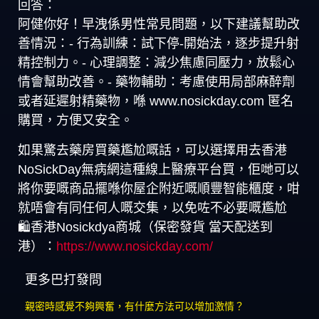
回答：
阿健你好！早洩係男性常見問題，以下建議幫助改
善情況：- 行為訓練：試下停-開始法，逐步提升射
精控制力。- 心理調整：減少焦慮同壓力，放鬆心
情會幫助改善。- 藥物輔助：考慮使用局部麻醉劑
或者延遲射精藥物，喺 www.nosickday.com 匿名
購買，方便又安全。
如果驚去藥房買藥尷尬嘅話，可以選擇用去香港
NoSickDay無病網這種線上醫療平台買，佢哋可以
將你要嘅商品擺喺你屋企附近嘅順豐智能櫃度，咁
就唔會有同任何人嘅交集，以免咗不必要嘅尷尬
🛍️香港Nosickdya商城（保密發貨 當天配送到
港）：
https://www.nosickday.com/
更多巴打發問
親密時感覺不夠興奮，有什麼方法可以增加激情？