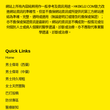
網站上所有內容純粹用作一般參考及資訊用途。HKBIGJJ.COM致力改
進網站資訊的準確性，但並不擔保網站資訊或所提供的第三方網站連
結為準確、完整、適時或適用（無論是明訂或隱含的擔保或保證）；
亦不擔保或保證資訊是最新的。網站的資訊並不構成對一般情况或任
何個別人士或病人個案的醫學建議、診斷或治療，亦不應取代專業醫
學建議、診斷或治療。
Quick Links
Home
男士偉哥（西藥）
男士偉哥（中藥）
男士持久增粗
女士天然豐胸
巴打投稿
防伏專區
醫療新知