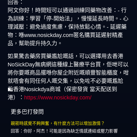
回答：
阿文你好！時間短可以通過訓練同藥物改善：- 行
為訓練：學習「停-開始法」，慢慢延長時間。- 心
理減壓：避免過度焦慮，保持放鬆心情。- 延遲藥
物：喺www.nosickday.com匿名購買延遲射精產
品，幫助提升持久力。
如果驚去藥房買藥尷尬嘅話，可以選擇用去香港
NoSickDay無病網這種線上醫療平台買，佢哋可以
將你要嘅商品擺喺你屋企附近嘅順豐智能櫃度，咁
就唔會有同任何人嘅交集，以免咗不必要嘅尷尬
🛍️香港Nosickdya商城（保密發貨 當天配送到
港）：
https://www.nosickday.com/
更多巴打發問
親密時感覺不夠興奮，有什麼方法可以增加激情？
回答：你好，阿杰！可能是因為缺乏情感連結或壓力影響