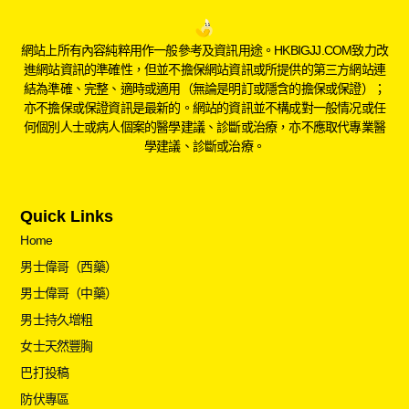
網站上所有內容純粹用作一般參考及資訊用途。HKBIGJJ.COM致力改
進網站資訊的準確性，但並不擔保網站資訊或所提供的第三方網站連
結為準確、完整、適時或適用（無論是明訂或隱含的擔保或保證）；
亦不擔保或保證資訊是最新的。網站的資訊並不構成對一般情况或任
何個別人士或病人個案的醫學建議、診斷或治療，亦不應取代專業醫
學建議、診斷或治療。
Quick Links
Home
男士偉哥（西藥）
男士偉哥（中藥）
男士持久增粗
女士天然豐胸
巴打投稿
防伏專區