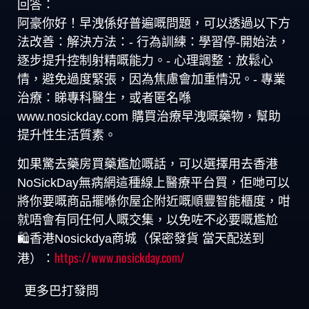
回答：
阿豪你好！早洩係好普遍嘅問題，可以透過以下方
法改善：解決方法：- 行為訓練：學習停-開始法，
逐步提升控制射精嘅能力。- 心理調整：放鬆心
情，避免過度緊張，因為焦慮會加重情況。- 專業
治療：睇專科醫生，或者匿名喺
www.nosickday.com 購買治療早洩嘅藥物，幫助
提升性生活質素。
如果驚去藥房買藥尷尬嘅話，可以選擇用去香港
NoSickDay無病網這種線上醫療平台買，佢哋可以
將你要嘅商品擺喺你屋企附近嘅順豐智能櫃度，咁
就唔會有同任何人嘅交集，以免咗不必要嘅尷尬
🛍️香港Nosickdya商城（保密發貨 當天配送到
https://www.nosickday.com/
港）：
更多巴打發問