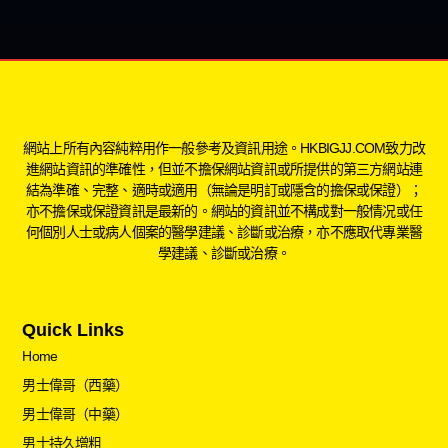
網站上所有內容純粹用作一般參考及資訊用途。HKBIGJJ.COM致力改
進網站資訊的準確性，但並不擔保網站資訊或所提供的第三方網站連
結為準確、完整、適時或適用（無論是明訂或隱含的擔保或保證）；
亦不擔保或保證資訊是最新的。網站的資訊並不構成對一般情况或任
何個別人士或病人個案的醫學建議、診斷或治療，亦不應取代專業醫
學建議、診斷或治療。
Quick Links
Home
男士偉哥（西藥）
男士偉哥（中藥）
男士持久增粗