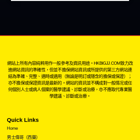
網站上所有內容純粹用作一般參考及資訊用途。HKBIGJJ.COM致力改
進網站資訊的準確性，但並不擔保網站資訊或所提供的第三方網站連
結為準確、完整、適時或適用（無論是明訂或隱含的擔保或保證）；
亦不擔保或保證資訊是最新的。網站的資訊並不構成對一般情况或任
何個別人士或病人個案的醫學建議、診斷或治療，亦不應取代專業醫
學建議、診斷或治療。
Quick Links
Home
男士偉哥（西藥）