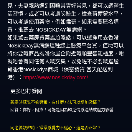
見，夫妻親熱遇到困難其實好常見，都可以調整生
活習慣，或者可以考慮睇醫生，檢查荷爾蒙水平，
可以考慮使用藥物，例如偉哥。如果需要匿名購
買，推薦去 NOSICKDAY無病網。
如果驚去藥房買藥尷尬嘅話，可以選擇用去香港
NoSickDay無病網這種線上醫療平台買，佢哋可以
將你要嘅商品擺喺你屋企附近嘅順豐智能櫃度，咁
就唔會有同任何人嘅交集，以免咗不必要嘅尷尬
🛍️香港Nosickdya商城（保密發貨 當天配送到
港）：
https://www.nosickday.com/
更多巴打發問
親密時感覺不夠興奮，有什麼方法可以增加激情？
回答：你好，阿杰！可能是因為缺乏情感連結或壓力影響
同老婆親密時，常常感覺力不從心，這是否正常？