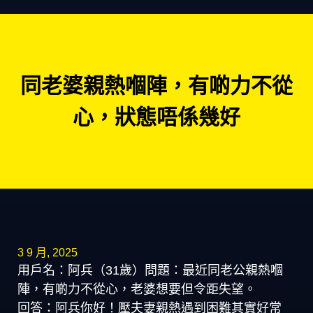
同老婆親熱嗰陣，有啲力不從
心，狀態唔係幾好
3 9 月, 2025
用戶名：阿兵（31歲）問題：最近同老公親熱嗰
陣，有啲力不從心，老婆想要但令距失望。
回答：阿兵你好！壓夫妻親熱遇到困難其實好常