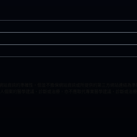
力改進網站資訊的準確性，但並不擔保網站資訊或所提供的第三方網站連結
人個案的醫學建議、診斷或治療，亦不應取代專業醫學建議、診斷或治療