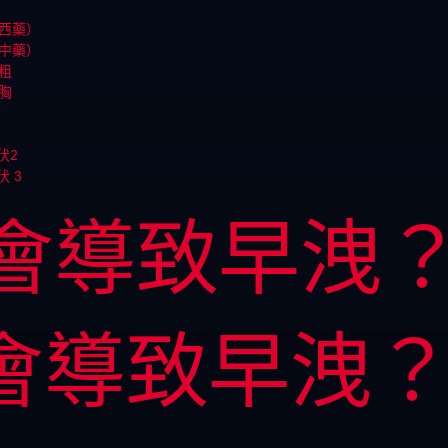
西藥）
中藥）
粗
胸
伏2
伏 3
會導致早洩
會導致早洩