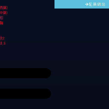
配藥網站
西藥）
中藥）
粗
胸
伏2
伏 3