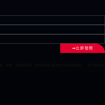
立即發問
為準確、完整、適時或適用（無論是明訂或隱含的擔保或保證）；亦不擔保或
。