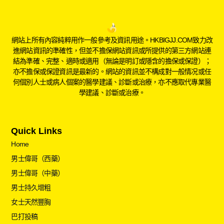
網站上所有內容純粹用作一般參考及資訊用途。HKBIGJJ.COM致力改
進網站資訊的準確性，但並不擔保網站資訊或所提供的第三方網站連
結為準確、完整、適時或適用（無論是明訂或隱含的擔保或保證）；
亦不擔保或保證資訊是最新的。網站的資訊並不構成對一般情况或任
何個別人士或病人個案的醫學建議、診斷或治療，亦不應取代專業醫
學建議、診斷或治療。
Quick Links
Home
男士偉哥（西藥）
男士偉哥（中藥）
男士持久增粗
女士天然豐胸
巴打投稿