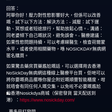
回答：
阿華你好！壓力對性慾影響好大，但係可以改善
嘅，試下以下方法：解決方法：- 減壓：試下運
動、冥想或者短途旅行，幫助放鬆心情。- 溝通：
同老婆傾下自己嘅狀況，避免誤會。- 醫療建議：
如果性慾問題持續，可以考慮睇醫生，檢查荷爾蒙
水平，或者使用相關藥物，喺 NOSICKDAY無病網
匿名購買。
如果驚去藥房買藥尷尬嘅話，可以選擇用去香港
NoSickDay無病網這種線上醫療平台買，佢哋可以
將你要嘅商品擺喺你屋企附近嘅順豐智能櫃度，咁
就唔會有同任何人嘅交集，以免咗不必要嘅尷尬
🛍️香港Nosickdya商城（保密發貨 當天配送到
港）：
https://www.nosickday.com/
更多巴打發問