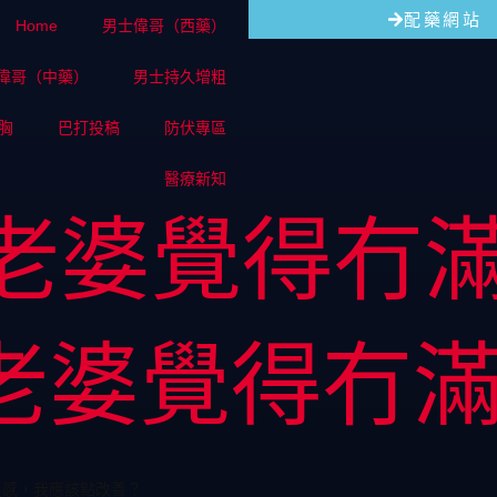
配藥網站
Home
男士偉哥（西藥）
偉哥（中藥）
男士持久增粗
胸
巴打投稿
防伏專區
醫療新知
老婆覺得冇
老婆覺得冇
足感，我應該點改善？