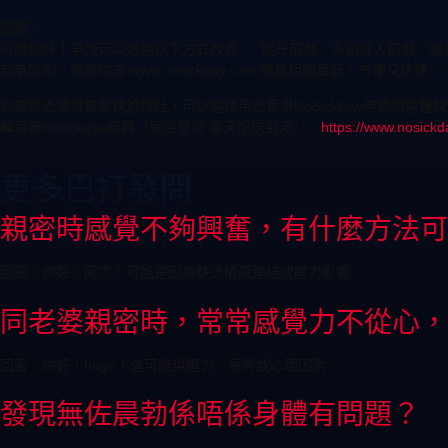
回答：
阿輝你好！早洩可以透過以下方式改善：- 提升前戲：多啲投入前戲，讓老
部麻醉劑。推薦你去 www.nosickday.com 購買相關產品，方便又快速。
如果驚去藥房買藥尷尬嘅話，可以選擇用去香港NoSickDay無病網
🛍️香港Nosickdya商城（保密發貨 當天配送到港）：
https://www.nosickd
更多巴打發問
親密時感覺不夠興奮，有什麼方法可
回答：你好，阿杰！可能是因為缺乏情感連結或壓力影響
同老婆親密時，常常感覺力不從心，
回答：你好，hugo！這可能與壓力、疲勞或心理因素
發現無佐晨勃係唔係身體有問題？