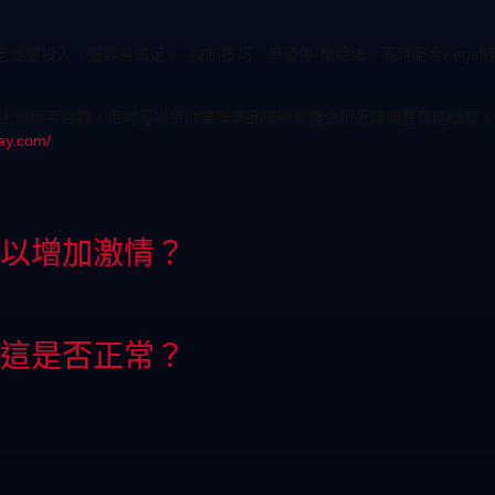
婆更投入，更容易滿足。- 控制技巧：學習停-開始法，同時配合Kege
這種線上醫療平台買，佢哋可以將你要嘅商品擺喺你屋企附近嘅順豐智能櫃度
ay.com/
以增加激情？
這是否正常？