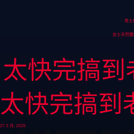
男士
女士天然豐
太快完搞到
太快完搞到
27 3 月, 2025
用戶名：阿輝（30歲）問題：老婆話我每次都太快完，搞到佢覺得冇滿