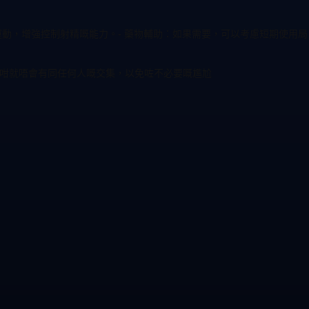
l運動，增強控制射精嘅能力。- 藥物輔助：如果需要，可以考慮短期使用局
，咁就唔會有同任何人嘅交集，以免咗不必要嘅尷尬