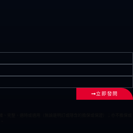
立即發問
為準確、完整、適時或適用（無論是明訂或隱含的擔保或保證）；亦不擔保或
。