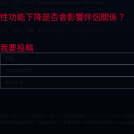
回答：你好，阿林！晨勃是衡量男性健康的一個參考指標
性功能下降是否會影響伴侶關係？
回答：你好，阿鑫！面對性功能變化，你的擔憂完全可以
我要投稿
網站上所有內容純粹用作一般參考及資訊用途。HKBIGJJ.COM致
保證資訊是最新的。網站的資訊並不構成對一般情况或任何個別人士或病