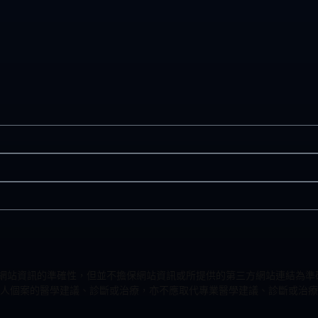
力改進網站資訊的準確性，但並不擔保網站資訊或所提供的第三方網站連結
人個案的醫學建議、診斷或治療，亦不應取代專業醫學建議、診斷或治療