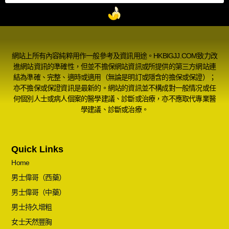
網站上所有內容純粹用作一般參考及資訊用途。HKBIGJJ.COM致力改
進網站資訊的準確性，但並不擔保網站資訊或所提供的第三方網站連
結為準確、完整、適時或適用（無論是明訂或隱含的擔保或保證）；
亦不擔保或保證資訊是最新的。網站的資訊並不構成對一般情况或任
何個別人士或病人個案的醫學建議、診斷或治療，亦不應取代專業醫
學建議、診斷或治療。
Quick Links
Home
男士偉哥（西藥）
男士偉哥（中藥）
男士持久增粗
女士天然豐胸