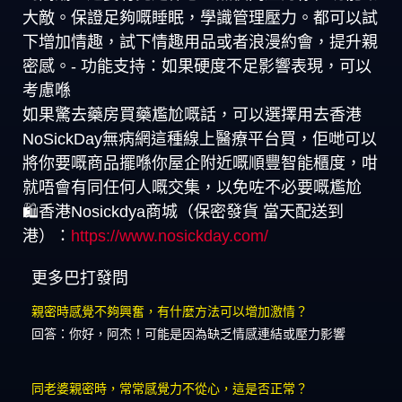
大敵。保證足夠嘅睡眠，學識管理壓力。都可以試
下增加情趣，試下情趣用品或者浪漫約會，提升親
密感。- 功能支持：如果硬度不足影響表現，可以
考慮喺
如果驚去藥房買藥尷尬嘅話，可以選擇用去香港
NoSickDay無病網這種線上醫療平台買，佢哋可以
將你要嘅商品擺喺你屋企附近嘅順豐智能櫃度，咁
就唔會有同任何人嘅交集，以免咗不必要嘅尷尬
🛍️香港Nosickdya商城（保密發貨 當天配送到
港）：
https://www.nosickday.com/
更多巴打發問
親密時感覺不夠興奮，有什麼方法可以增加激情？
回答：你好，阿杰！可能是因為缺乏情感連結或壓力影響
同老婆親密時，常常感覺力不從心，這是否正常？