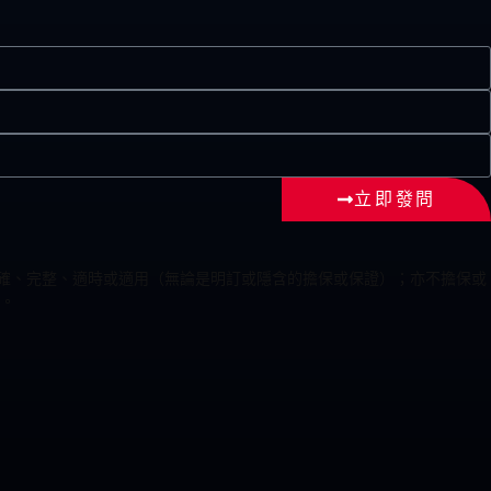
立即發問
為準確、完整、適時或適用（無論是明訂或隱含的擔保或保證）；亦不擔保或
。