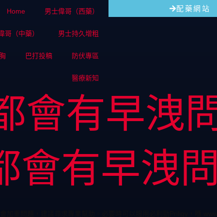
配藥網站
Home
男士偉哥（西藥）
偉哥（中藥）
男士持久增粗
胸
巴打投稿
防伏專區
醫療新知
都會有早洩
都會有早洩
，建議尋求專業幫助。必要時可以服用必利勁Priligy，喺 www.nos