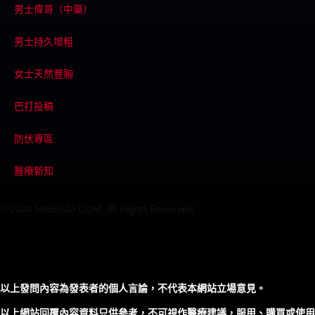
男士偉哥（中藥）
男士持久增粗
女士天然豐胸
巴打投稿
防伏專區
醫療新知
© 2024 HKBIGJJ.COM. All Rights Reserved.
以上發問內容為發表者的個人言論，不代表本網站立場意見。
以上網站回覆內容資料只供參考，不可視作醫療建議，服用、購買或使用