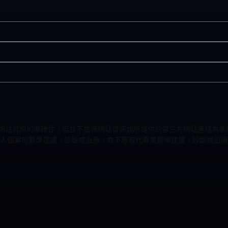
力改進網站資訊的準確性，但並不擔保網站資訊或所提供的第三方網站連結
人個案的醫學建議、診斷或治療，亦不應取代專業醫學建議、診斷或治療