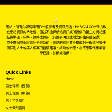
網站上所有內容純粹用作一般參考及資訊用途。HKBIGJJ.COM致力改
進網站資訊的準確性，但並不擔保網站資訊或所提供的第三方網站連
結為準確、完整、適時或適用（無論是明訂或隱含的擔保或保證）；
亦不擔保或保證資訊是最新的。網站的資訊並不構成對一般情况或任
何個別人士或病人個案的醫學建議、診斷或治療，亦不應取代專業醫
學建議、診斷或治療。
Quick Links
Home
男士偉哥（西藥）
男士偉哥（中藥）
男士持久增粗
女士天然豐胸