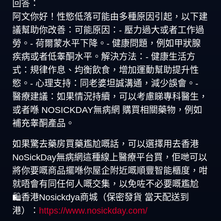
回答：
阿文你好！性慾低落可能由多種原因引起，以下建
議幫助你改善：可能原因：- 壓力過大或者工作過
勞。- 荷爾蒙水平下降。- 健康問題，例如甲狀腺
疾病或者低睾酮水平。解決方法：- 健康生活方
式：規律作息、均衡飲食，增加運動幫助提升性
慾。- 心理支持：同老婆坦誠溝通，減少誤會。-
醫療建議：如果情況持續，可以考慮睇專科醫生，
或者喺 NOSICKDAY無病網 購買相關藥物，例如
補充睾酮產品。
如果驚去藥房買藥尷尬嘅話，可以選擇用去香港
NoSickDay無病網這種線上醫療平台買，佢哋可以
將你要嘅商品擺喺你屋企附近嘅順豐智能櫃度，咁
就唔會有同任何人嘅交集，以免咗不必要嘅尷尬
🛍️香港Nosickdya商城（保密發貨 當天配送到
港）：
https://www.nosickday.com/