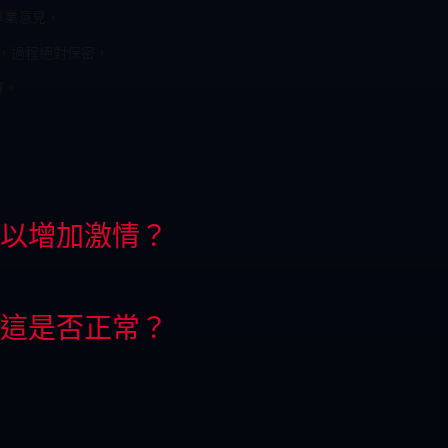
專業意見，
，過程絕對保密，
買。
以增加激情？
這是否正常？