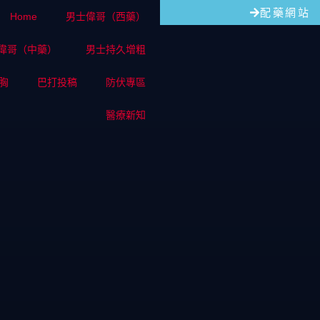
配藥網站
Home
男士偉哥（西藥）
偉哥（中藥）
男士持久增粗
胸
巴打投稿
防伏專區
醫療新知