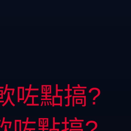
軟咗點搞?
軟咗點搞?