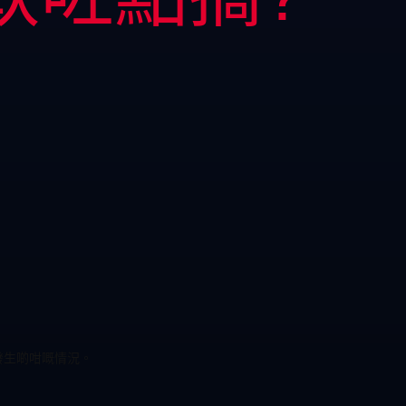
發生啲咁嘅情況。