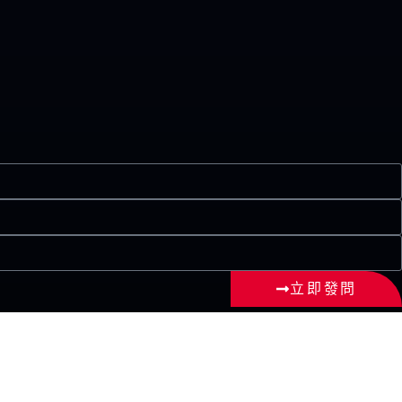
立即發問
為準確、完整、適時或適用（無論是明訂或隱含的擔保或保證）；亦不擔保或
。