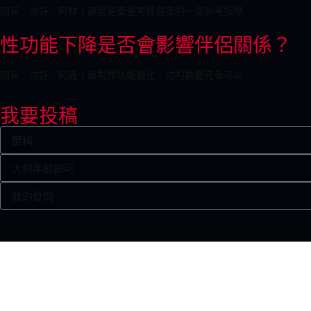
回答：你好，阿林！晨勃是衡量男性健康的一個參考指標
性功能下降是否會影響伴侶關係？
回答：你好，阿鑫！面對性功能變化，你的擔憂完全可以
我要投稿
網站上所有內容純粹用作一般參考及資訊用途。HKBIGJJ.COM致
保證資訊是最新的。網站的資訊並不構成對一般情况或任何個別人士或病