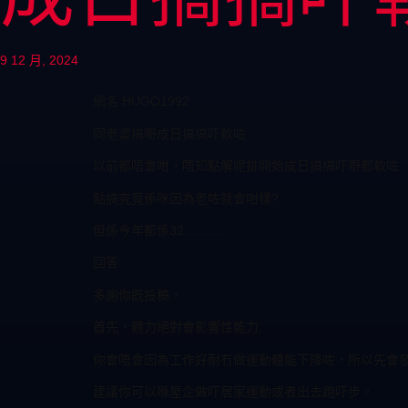
9 12 月, 2024
網名:HUGO1992
同老婆搞嘢成日搞搞吓軟咗
以前都唔會咁，唔知點解呢排開始成日搞搞吓嘢都軟咗
點搞究竟係咪因為老咗就會咁樣?
但係今年都係32……….
回答:
多謝你既投稿，
首先，
體力絕對會影響性能力,
你會唔會因為工作好耐冇做運動體能下降咗，所以先會
建議你可以喺屋企做吓居家運動或者出去跑吓步。