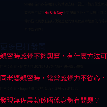
如果都係冇改善嘅話可能就要去睇下醫生，諮詢醫生嘅
有需要可以到
No Sick Day
全新配藥平台，可以線上問診
仲有送嘅到家服務唔使驚尷尬同埋唔使搵喺邊度先有得
希望幫到你！
更多巴打發問
親密時感覺不夠興奮，有什麼方法可
回答：你好，阿杰！可能是因為缺乏情感連結或壓力影響
同老婆親密時，常常感覺力不從心，
回答：你好，hugo！這可能與壓力、疲勞或心理因素
發現無佐晨勃係唔係身體有問題？