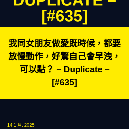
DUPLICATE –
[#635]
我同女朋友做愛既時候，都要
放慢動作，好驚自己會早洩，
可以點？ – Duplicate –
[#635]
14 1 月, 2025