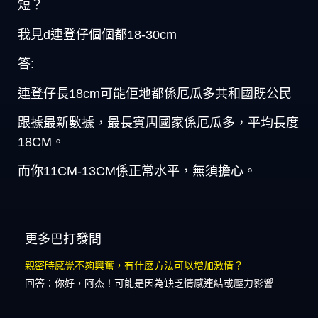
短？
我見d連登仔個個都18-30cm
答:
連登仔長18cm可能佢地都係厄瓜多共和國既公民
跟據最新數據，最長賓周國家係厄瓜多，平均長度
18CM。
而你11CM-13CM係正常水平，無須擔心。
更多巴打發問
親密時感覺不夠興奮，有什麼方法可以增加激情？
回答：你好，阿杰！可能是因為缺乏情感連結或壓力影響