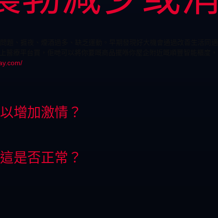
問題、捱夜、煙酒過多、缺乏運動。早期發現好大機會通過改善生活同適
這種線上醫療平台買，佢哋可以將你要嘅商品擺喺你屋企附近嘅順豐智能櫃度
ay.com/
以增加激情？
這是否正常？