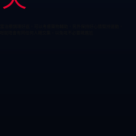
當治療調理好返，可以考慮藥物輔助。另外保持好心情堅持運動。
，咁就唔會有同任何人嘅交集，以免咗不必要嘅尷尬