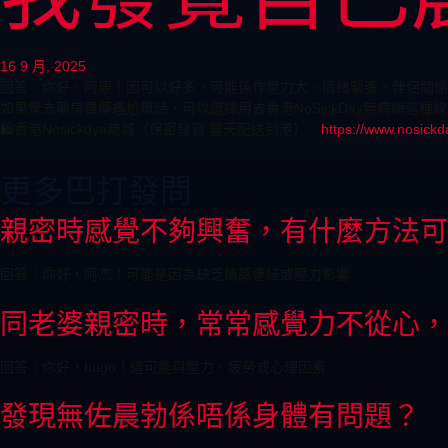
16 9 月, 2025
回答：你好，阿康！因可以好多，可能係作壓力大、情緒緊張、伴侶關係
如果驚去藥房買藥尷尬嘅話，可以選擇用去香港NoSickDay無病網
🛍️香港Nosickdya商城（保密發貨 當天配送到港）：
https://www.nosickd
更多巴打發問
親密時感覺不夠興奮，有什麼方法可
回答：你好，阿杰！可能是因為缺乏情感連結或壓力影響
同老婆親密時，常常感覺力不從心，
回答：你好，hugo！這可能與壓力、疲勞或心理因素
發現無佐晨勃係唔係身體有問題？