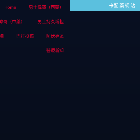
配藥網站
Home
男士偉哥（西藥）
偉哥（中藥）
男士持久增粗
胸
巴打投稿
防伏專區
醫療新知