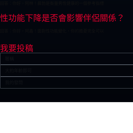
回答：你好，阿林！晨勃是衡量男性健康的一個參考指標
性功能下降是否會影響伴侶關係？
回答：你好，阿鑫！面對性功能變化，你的擔憂完全可以
我要投稿
網站上所有內容純粹用作一般參考及資訊用途。HKBIGJJ.COM致
保證資訊是最新的。網站的資訊並不構成對一般情况或任何個別人士或病