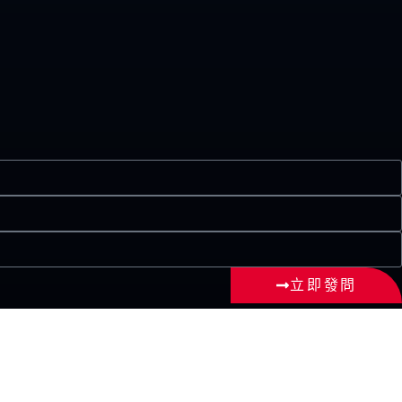
立即發問
為準確、完整、適時或適用（無論是明訂或隱含的擔保或保證）；亦不擔保或
。