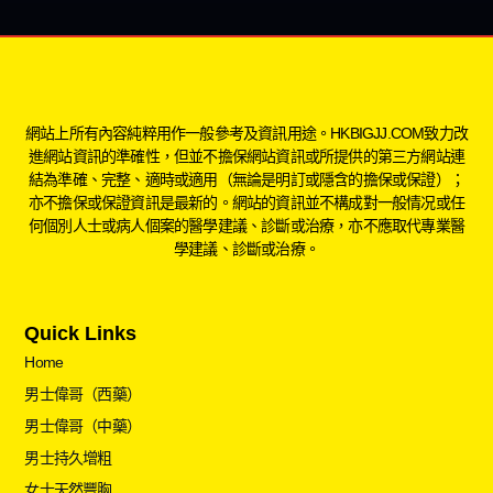
網站上所有內容純粹用作一般參考及資訊用途。HKBIGJJ.COM致力改
進網站資訊的準確性，但並不擔保網站資訊或所提供的第三方網站連
結為準確、完整、適時或適用（無論是明訂或隱含的擔保或保證）；
亦不擔保或保證資訊是最新的。網站的資訊並不構成對一般情况或任
何個別人士或病人個案的醫學建議、診斷或治療，亦不應取代專業醫
學建議、診斷或治療。
Quick Links
Home
男士偉哥（西藥）
男士偉哥（中藥）
男士持久增粗
女士天然豐胸