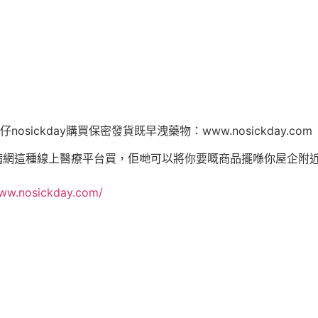
ckday購買保密發貨既早洩藥物：www.nosickday.com
y無病網這種線上醫療平台買，佢哋可以將你要嘅商品擺喺你屋企
www.nosickday.com/