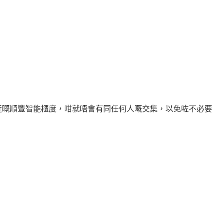
附近嘅順豐智能櫃度，咁就唔會有同任何人嘅交集，以免咗不必要