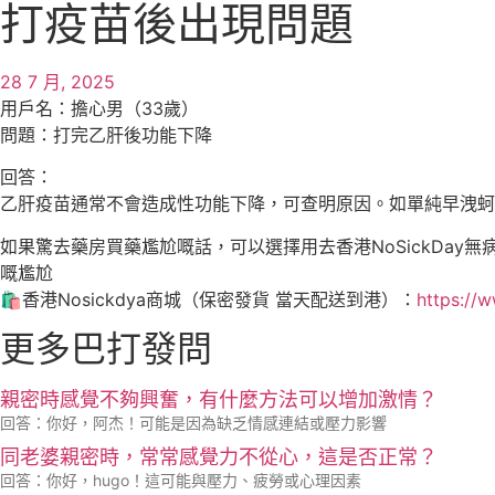
打疫苗後出現問題
28 7 月, 2025
用戶名：擔心男（33歲）
問題：打完乙肝後功能下降
回答：
乙肝疫苗通常不會造成性功能下降，可查明原因。如單純早洩蚵仔nosi
如果驚去藥房買藥尷尬嘅話，可以選擇用去香港NoSickDa
嘅尷尬
🛍️香港Nosickdya商城（保密發貨 當天配送到港）：
https://
更多巴打發問
親密時感覺不夠興奮，有什麼方法可以增加激情？
回答：你好，阿杰！可能是因為缺乏情感連結或壓力影響
同老婆親密時，常常感覺力不從心，這是否正常？
回答：你好，hugo！這可能與壓力、疲勞或心理因素