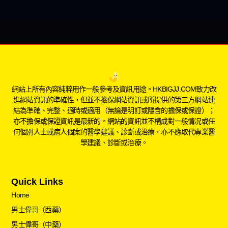
網站上所有內容純粹用作一般參考及資訊用途。HKBIGJJ.COM致力改
進網站資訊的準確性，但並不擔保網站資訊或所提供的第三方網站連
結為準確、完整、適時或適用（無論是明訂或隱含的擔保或保證）；
亦不擔保或保證資訊是最新的。網站的資訊並不構成對一般情况或任
何個別人士或病人個案的醫學建議、診斷或治療，亦不應取代專業醫
學建議、診斷或治療。
Quick Links
Home
男士偉哥（西藥）
男士偉哥（中藥）