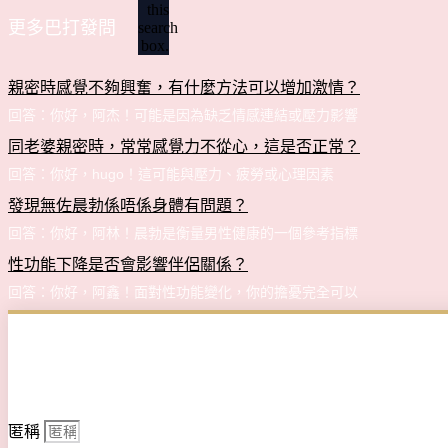
this
更多巴打發問
search
box.
親密時感覺不夠興奮，有什麼方法可以增加激情？
回答：你好，阿杰！可能是因為缺乏情感連結或壓力影響
同老婆親密時，常常感覺力不從心，這是否正常？
回答：你好，hugo！這可能與壓力、疲勞或心理因素
發現無佐晨勃係唔係身體有問題？
回答：你好，阿林！晨勃是衡量男性健康的一個參考指標
性功能下降是否會影響伴侶關係？
回答：你好，阿鑫！面對性功能變化，你的擔憂完全可以
匿稱