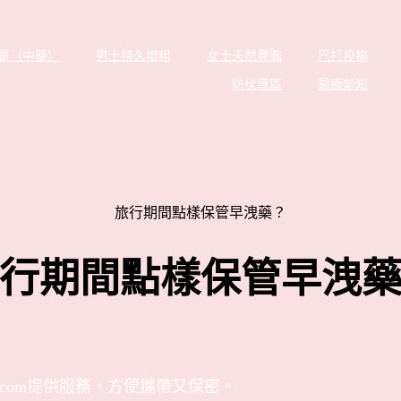
哥（中藥）
男士持久增粗
女士天然豐胸
巴打投稿
防伏專區
醫療新知
旅行期間點樣保管早洩藥？
行期間點樣保管早洩
day.com提供服務，方便攜帶又保密。