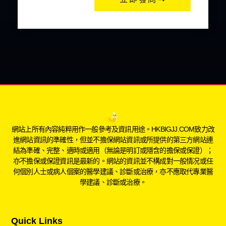
網站上所有內容純粹用作一般參考及資訊用途。HKBIGJJ.COM致力改
進網站資訊的準確性，但並不擔保網站資訊或所提供的第三方網站連
結為準確、完整、適時或適用（無論是明訂或隱含的擔保或保證）；
亦不擔保或保證資訊是最新的。網站的資訊並不構成對一般情况或任
何個別人士或病人個案的醫學建議、診斷或治療，亦不應取代專業醫
學建議、診斷或治療。
Quick Links