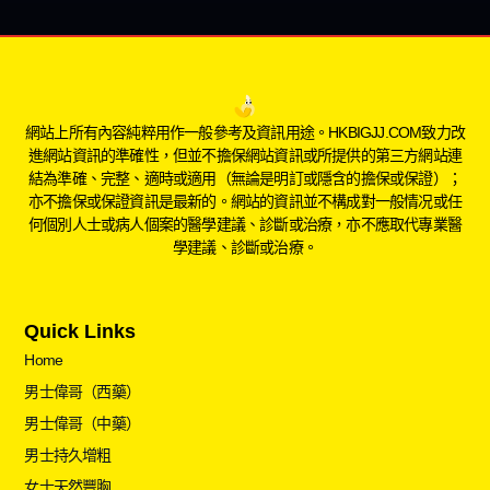
網站上所有內容純粹用作一般參考及資訊用途。HKBIGJJ.COM致力改
進網站資訊的準確性，但並不擔保網站資訊或所提供的第三方網站連
結為準確、完整、適時或適用（無論是明訂或隱含的擔保或保證）；
亦不擔保或保證資訊是最新的。網站的資訊並不構成對一般情况或任
何個別人士或病人個案的醫學建議、診斷或治療，亦不應取代專業醫
學建議、診斷或治療。
Quick Links
Home
男士偉哥（西藥）
男士偉哥（中藥）
男士持久增粗
女士天然豐胸