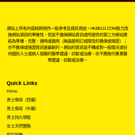
網站上所有內容純粹用作一般參考及資訊用途。HKBIGJJ.COM致力改
進網站資訊的準確性，但並不擔保網站資訊或所提供的第三方網站連
結為準確、完整、適時或適用（無論是明訂或隱含的擔保或保證）；
亦不擔保或保證資訊是最新的。網站的資訊並不構成對一般情况或任
何個別人士或病人個案的醫學建議、診斷或治療，亦不應取代專業醫
學建議、診斷或治療。
Quick Links
Home
男士偉哥（西藥）
男士偉哥（中藥）
男士持久增粗
女士天然豐胸
巴打投稿