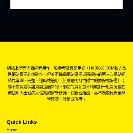
網站上所有內容純粹用作一般參考及資訊用途。HKBIGJJ.COM致力改
進網站資訊的準確性，但並不擔保網站資訊或所提供的第三方網站連
結為準確、完整、適時或適用（無論是明訂或隱含的擔保或保證）；
亦不擔保或保證資訊是最新的。網站的資訊並不構成對一般情况或任
何個別人士或病人個案的醫學建議、診斷或治療，亦不應取代專業醫
學建議、診斷或治療。
Quick Links
Home