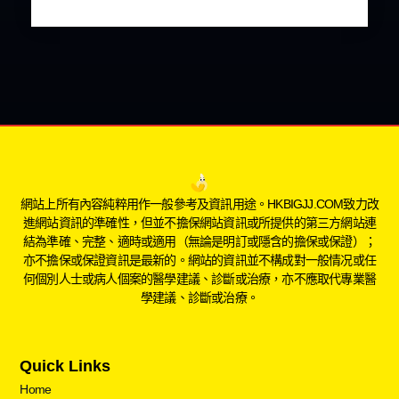
網站上所有內容純粹用作一般參考及資訊用途。HKBIGJJ.COM致力改
進網站資訊的準確性，但並不擔保網站資訊或所提供的第三方網站連
結為準確、完整、適時或適用（無論是明訂或隱含的擔保或保證）；
亦不擔保或保證資訊是最新的。網站的資訊並不構成對一般情况或任
何個別人士或病人個案的醫學建議、診斷或治療，亦不應取代專業醫
學建議、診斷或治療。
Quick Links
Home