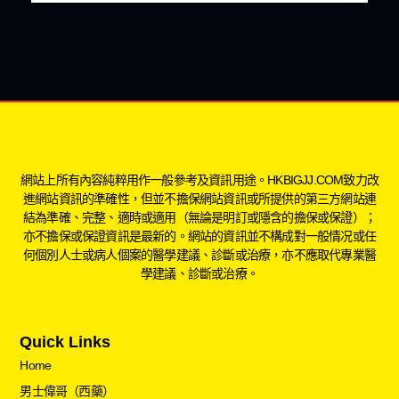
網站上所有內容純粹用作一般參考及資訊用途。HKBIGJJ.COM致力改
進網站資訊的準確性，但並不擔保網站資訊或所提供的第三方網站連
結為準確、完整、適時或適用（無論是明訂或隱含的擔保或保證）；
亦不擔保或保證資訊是最新的。網站的資訊並不構成對一般情况或任
何個別人士或病人個案的醫學建議、診斷或治療，亦不應取代專業醫
學建議、診斷或治療。
Quick Links
Home
男士偉哥（西藥）