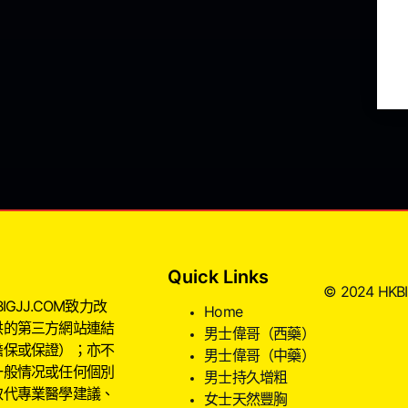
Quick Links
© 2024 HKBIG
JJ.COM致力改
Home
供的第三方網站連結
男士偉哥（西藥）
擔保或保證）；亦不
男士偉哥（中藥）
一般情况或任何個別
男士持久增粗
取代專業醫學建議、
女士天然豐胸