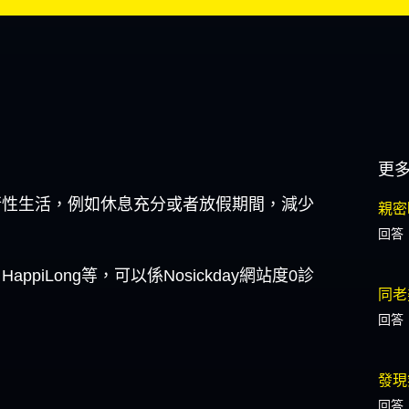
更
行性生活，例如休息充分或者放假期間，減少
親密
回答
iLong等，可以係Nosickday網站度0診
同老
回答
發現
回答