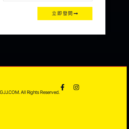
立即發問
JJ.COM. All Rights Reserved.