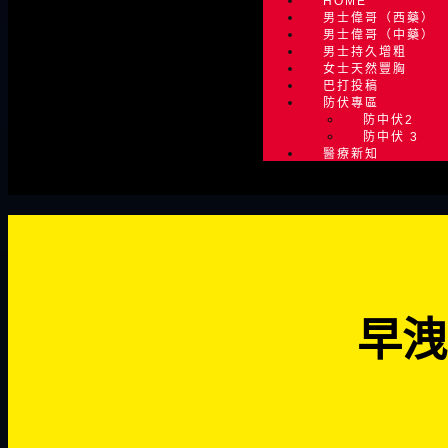
HOME
男士偉哥（西藥）
男士偉哥（中藥）
男士持久增粗
女士天然豐胸
巴打投稿
防伏專區
防中伏2
防中伏 3
醫療新知
早洩