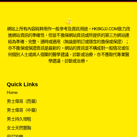
網站上所有內容純粹用作一般參考及資訊用途。HKBIGJJ.COM致力改
進網站資訊的準確性，但並不擔保網站資訊或所提供的第三方網站連
結為準確、完整、適時或適用（無論是明訂或隱含的擔保或保證）；
亦不擔保或保證資訊是最新的。網站的資訊並不構成對一般情况或任
何個別人士或病人個案的醫學建議、診斷或治療，亦不應取代專業醫
學建議、診斷或治療。
Quick Links
Home
男士偉哥（西藥）
男士偉哥（中藥）
男士持久增粗
女士天然豐胸
巴打投稿