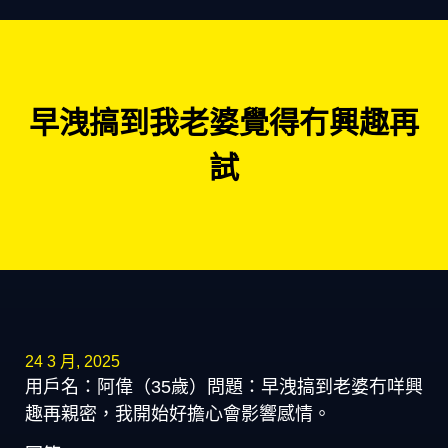
早洩搞到我老婆覺得冇興趣再
試
24 3 月, 2025
用戶名：阿偉（35歲）問題：早洩搞到老婆冇咩興
趣再親密，我開始好擔心會影響感情。