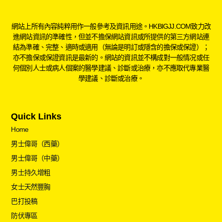
網站上所有內容純粹用作一般參考及資訊用途。HKBIGJJ.COM致力改
進網站資訊的準確性，但並不擔保網站資訊或所提供的第三方網站連
結為準確、完整、適時或適用（無論是明訂或隱含的擔保或保證）；
亦不擔保或保證資訊是最新的。網站的資訊並不構成對一般情况或任
何個別人士或病人個案的醫學建議、診斷或治療，亦不應取代專業醫
學建議、診斷或治療。
Quick Links
Home
男士偉哥（西藥）
男士偉哥（中藥）
男士持久增粗
女士天然豐胸
巴打投稿
防伏專區