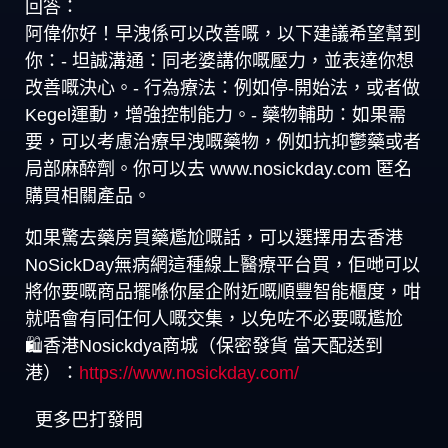
回答：
阿偉你好！早洩係可以改善嘅，以下建議希望幫到
你：- 坦誠溝通：同老婆講你嘅壓力，並表達你想
改善嘅決心。- 行為療法：例如停-開始法，或者做
Kegel運動，增強控制能力。- 藥物輔助：如果需
要，可以考慮治療早洩嘅藥物，例如抗抑鬱藥或者
局部麻醉劑。你可以去 www.nosickday.com 匿名
購買相關產品。
如果驚去藥房買藥尷尬嘅話，可以選擇用去香港
NoSickDay無病網這種線上醫療平台買，佢哋可以
將你要嘅商品擺喺你屋企附近嘅順豐智能櫃度，咁
就唔會有同任何人嘅交集，以免咗不必要嘅尷尬
🛍️香港Nosickdya商城（保密發貨 當天配送到
港）：
https://www.nosickday.com/
更多巴打發問