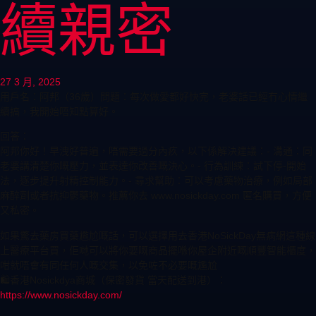
續親密
27 3 月, 2025
用戶名：阿邦（36歲）問題：每次做愛都好快完，老婆話已經冇心情繼
續搞，我開始唔知點算好。
回答：
阿邦你好！早洩好普遍，唔需要過分內疚，以下係解決建議：- 溝通：同
老婆講清楚你嘅壓力，並表達你改善嘅決心。- 行為訓練：試下停-開始
法，逐步提升射精控制能力。- 尋求幫助：可以考慮藥物治療，例如局部
麻醉劑或者抗抑鬱藥物。推薦你去 www.nosickday.com 匿名購買，方便
又私密。
如果驚去藥房買藥尷尬嘅話，可以選擇用去香港NoSickDay無病網這種線
上醫療平台買，佢哋可以將你要嘅商品擺喺你屋企附近嘅順豐智能櫃度，
咁就唔會有同任何人嘅交集，以免咗不必要嘅尷尬
🛍️香港Nosickdya商城（保密發貨 當天配送到港）：
https://www.nosickday.com/