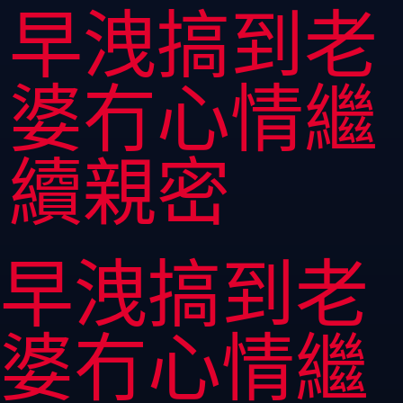
早洩搞到老
婆冇心情繼
續親密
早洩搞到老
婆冇心情繼