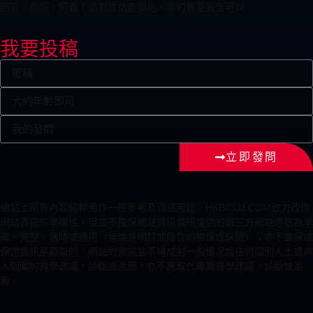
回答：你好，阿鑫！面對性功能變化，你的擔憂完全可以
我要投稿
立即發問
網站上所有內容純粹用作一般參考及資訊用途。HKBIGJJ.COM致力改進
網站資訊的準確性，但並不擔保網站資訊或所提供的第三方網站連結為準
確、完整、適時或適用（無論是明訂或隱含的擔保或保證）；亦不擔保或
保證資訊是最新的。網站的資訊並不構成對一般情况或任何個別人士或病
人個案的醫學建議、診斷或治療，亦不應取代專業醫學建議、診斷或治
療。