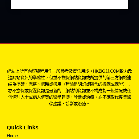
網站上所有內容純粹用作一般參考及資訊用途。HKBIGJJ.COM致力改
進網站資訊的準確性，但並不擔保網站資訊或所提供的第三方網站連
結為準確、完整、適時或適用（無論是明訂或隱含的擔保或保證）；
亦不擔保或保證資訊是最新的。網站的資訊並不構成對一般情况或任
何個別人士或病人個案的醫學建議、診斷或治療，亦不應取代專業醫
學建議、診斷或治療。
Quick Links
Home