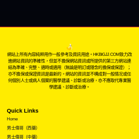
網站上所有內容純粹用作一般參考及資訊用途。HKBIGJJ.COM致力改
進網站資訊的準確性，但並不擔保網站資訊或所提供的第三方網站連
結為準確、完整、適時或適用（無論是明訂或隱含的擔保或保證）；
亦不擔保或保證資訊是最新的。網站的資訊並不構成對一般情况或任
何個別人士或病人個案的醫學建議、診斷或治療，亦不應取代專業醫
學建議、診斷或治療。
Quick Links
Home
男士偉哥（西藥）
男士偉哥（中藥）