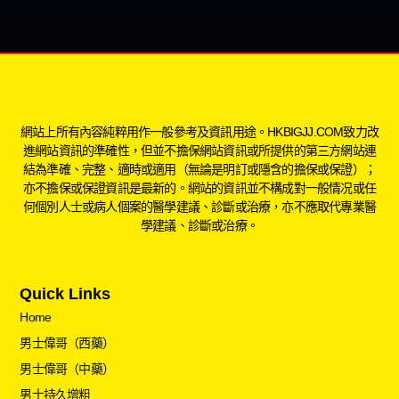
網站上所有內容純粹用作一般參考及資訊用途。HKBIGJJ.COM致力改
進網站資訊的準確性，但並不擔保網站資訊或所提供的第三方網站連
結為準確、完整、適時或適用（無論是明訂或隱含的擔保或保證）；
亦不擔保或保證資訊是最新的。網站的資訊並不構成對一般情况或任
何個別人士或病人個案的醫學建議、診斷或治療，亦不應取代專業醫
學建議、診斷或治療。
Quick Links
Home
男士偉哥（西藥）
男士偉哥（中藥）
男士持久增粗