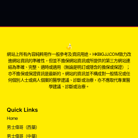
網站上所有內容純粹用作一般參考及資訊用途。HKBIGJJ.COM致力改
進網站資訊的準確性，但並不擔保網站資訊或所提供的第三方網站連
結為準確、完整、適時或適用（無論是明訂或隱含的擔保或保證）；
亦不擔保或保證資訊是最新的。網站的資訊並不構成對一般情况或任
何個別人士或病人個案的醫學建議、診斷或治療，亦不應取代專業醫
學建議、診斷或治療。
Quick Links
Home
男士偉哥（西藥）
男士偉哥（中藥）